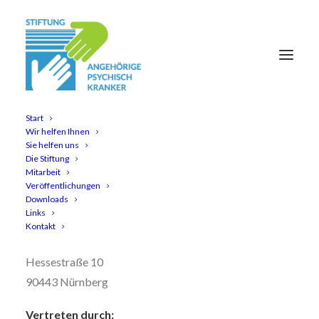
Start
Wir helfen Ihnen
Impressum
Sie helfen uns
Die Stiftung
Mitarbeit
Angaben gemäß § 5 DDG
Veröffentlichungen
Downloads
Links
Stiftung Angehörige psychisch Kranker
Kontakt
Rechtsfähige Stiftung des bürgerlichen Rechts
Hessestraße 10
90443 Nürnberg
Vertreten durch: