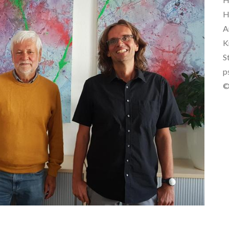
H
A
K
S
p
©