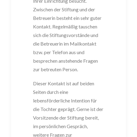
Ihrer Einrichtung besucht.
Zwischen der Stif
tung
und der
Betreuerin besteht ein
sehr g
uter
Kontak
t. Regelmäßig tauschen
sich
die Stiftung
svorstände
und
die Betreuerin im Mailkontakt
bz
w. per Telefon aus und
bespre
chen
anstehende Fragen
zur betreuten Person.
Dieser Kontakt ist auf beiden
Seiten durch eine
lebensförderliche Intention für
die Tochter geprägt.
Gerne ist der
Vorsitzende der Stiftung bereit,
im persönlichen Gespräch,
weitere
Fragen zur