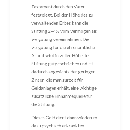
Testament durch den Vater
festgelegt. Bei der Höhe des zu
ver
waltenden Erbes kann die
Stiftung 2
–
4% vom Verm
ögen
als
Vergütung verein
nahmen. Die
Vergütung für die ehrenamtliche
Arbeit wird in voller Höhe der
Stiftung
gutgeschrieben und ist
dadurch angesichts der geringen
Zinsen, die man zurzeit für
Geldanlagen erhält, eine wich
tige
zusätzliche Einnahm
equelle für
die Stiftung.
Diese
s Geld dient dann wiederum
dazu
psychisch erkrankten