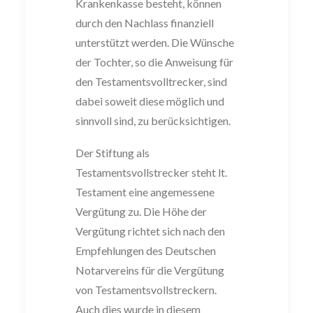
Krankenkasse besteht, können
durch den Nachlass finanz
iell
unterstützt we
rden.
Die Wünsche
der Tochter, so die Anweisung für
den Testa
mentsvolltrecker, sind
dabei soweit
diese
möglich und
sinnvoll
sind
, zu berücksich
tigen.
Der Stiftung als
Testamentsvollstrecker steht lt.
Testament eine angemessene
Vergütung zu. Die Höhe der
Vergütung richtet sich nach den
Empfehlungen des
Deutschen
Notarvereins für die Vergütung
von Testamentsvollstreckern.
Auch dies
wurde in diesem