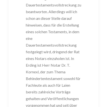
Dauertestamentsvollst
reckung zu
beantworten. Allerdings will ich
schon
an dieser Stelle darauf
hinweisen, dass
für
die Erstellung
eines solchen Testaments,
in dem
eine
Dauertestamentsvollstreckung
festgelegt wird, dringend der Ra
t
eines
Notars einzuholen ist.
In
Erding ist
Herr Notar Dr. T.
Kornexl, der zum Thema
Behindertentestament
sowohl für
Fachleute als auch für Laien
bereits zahlreiche Vorträge
gehalten und
Veröffentlichungen
vorgenommen hat und seit über