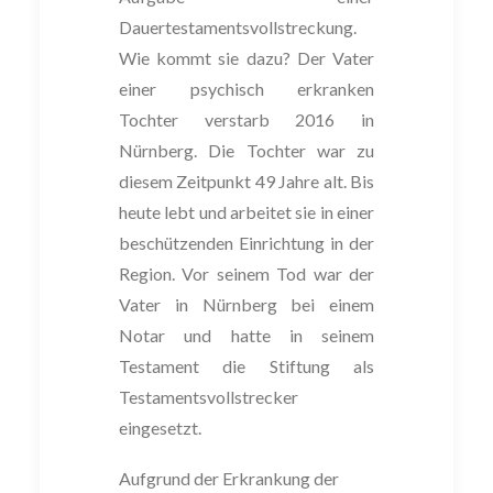
Dauer
testamentsvollstreckung.
Wie kommt sie
dazu?
Der Vater
einer psychisch
er
kranken
Tochter verstarb 2016 in
Nürnberg. Die Tochter
war zu
diesem Zeitpunkt 49 Jahre alt. Bis
heute lebt und arbeitet
sie
in einer
be
schützenden Einrichtung in der
Region. Vor seinem Tod war der
Va
ter in Nürnberg
bei einem
Notar
und hatte in
s
einem
Tes
tament die Stiftung als
Testamentsvoll
strecker
eingesetzt.
Aufgrund der Erkrankung der